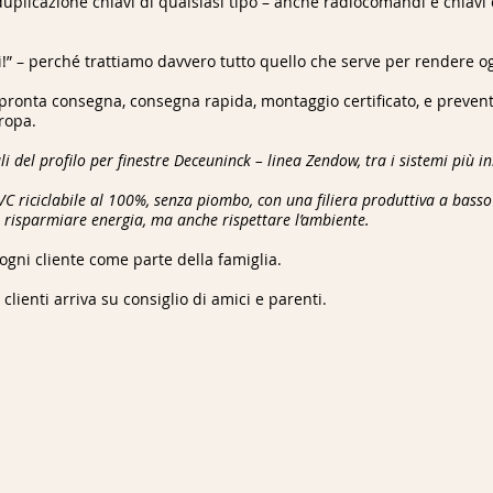
plicazione chiavi di qualsiasi tipo – anche radiocomandi e chiavi cod
ui!” – perché trattiamo davvero tutto quello che serve per rendere o
n pronta consegna, consegna rapida, montaggio certificato, e prevent
uropa.
i del profilo per finestre Deceuninck – linea Zendow, tra i sistemi più in
PVC riciclabile al 100%, senza piombo, con una filiera produttiva a bass
olo risparmiare energia, ma anche rispettare l’ambiente.
 ogni cliente come parte della famiglia.
 clienti arriva su consiglio di amici e parenti.