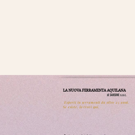
LA NUOVA FERRAMENTA AQUILANA
di SANSONE s.n.c.
Esperti in serramenti da oltre 25 anni.
Se esiste, lo trovi qui.