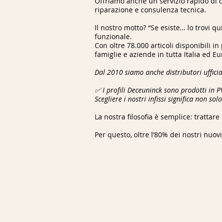
Offriamo anche un servizio rapido di du
riparazione e consulenza tecnica.
Il nostro motto? “Se esiste… lo trovi q
funzionale.
Con oltre 78.000 articoli disponibili i
famiglie e aziende in tutta Italia ed E
Dal 2010 siamo anche distributori ufficial
✅ I profili Deceuninck sono prodotti in 
Scegliere i nostri infissi significa non s
La nostra filosofia è semplice: trattare
Per questo, oltre l’80% dei nostri nuovi