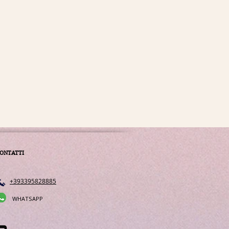
ONTATTI
+393395828885
WHATSAPP