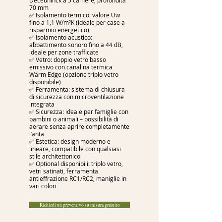
Deceuninck a 5 camere, profondità
70 mm
✅ Isolamento termico: valore Uw
fino a 1,1 W/m²K (ideale per case a
risparmio energetico)
✅ Isolamento acustico:
abbattimento sonoro fino a 44 dB,
ideale per zone trafficate
✅ Vetro: doppio vetro basso
emissivo con canalina termica
Warm Edge (opzione triplo vetro
disponibile)
✅ Ferramenta: sistema di chiusura
di sicurezza con microventilazione
integrata
✅ Sicurezza: ideale per famiglie con
bambini o animali – possibilità di
aerare senza aprire completamente
l’anta
✅ Estetica: design moderno e
lineare, compatibile con qualsiasi
stile architettonico
✅ Optional disponibili: triplo vetro,
vetri satinati, ferramenta
antieffrazione RC1/RC2, maniglie in
vari colori
Richiedi un preventivo su misura gratuito