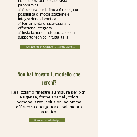
hotel, showroom e case vista
panoramica
✅ Apertura fluida fino a 6 metri, con
possibilità di motorizzazione e
integrazione domotica
✅ Ferramenta di sicurezza anti-
effrazione integrata
✅ Installazione professionale con
supporto tecnico in tutta Italia
Richiedi un preventivo su misura gratuito
Non hai trovato il modello che
cerchi?
Realizziamo finestre su misura per ogni
esigenza, forme speciali, colori
personalizzati, soluzioni ad ottima
efficienza energetica e isolamento
acustico.
Scrivici su WhatsApp