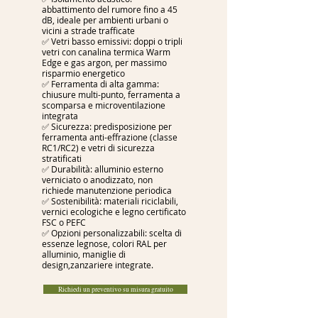
abbattimento del rumore fino a 45
dB, ideale per ambienti urbani o
vicini a strade trafficate
✅ Vetri basso emissivi: doppi o tripli
vetri con canalina termica Warm
Edge e gas argon, per massimo
risparmio energetico
✅ Ferramenta di alta gamma:
chiusure multi-punto, ferramenta a
scomparsa e microventilazione
integrata
✅ Sicurezza: predisposizione per
ferramenta anti-effrazione (classe
RC1/RC2) e vetri di sicurezza
stratificati
✅ Durabilità: alluminio esterno
verniciato o anodizzato, non
richiede manutenzione periodica
✅ Sostenibilità: materiali riciclabili,
vernici ecologiche e legno certificato
FSC o PEFC
✅ Opzioni personalizzabili: scelta di
essenze legnose, colori RAL per
alluminio, maniglie di
design,zanzariere integrate.
Richiedi un preventivo su misura gratuito