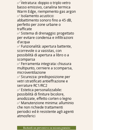
✅ Vetratura: doppio o triplo vetro
basso emissivo, canalina termica
Warm Edge, riempimento gas argon
✅ Isolamento acustico:
abbattimento sonoro fino a 45 dB,
perfetto per zone urbane o
trafficate
✅ Sistema di drenaggio: progettato
per evitare condensa e infiltrazioni
d'acqua
✅ Funzionalità: apertura battente,
scorrevole o a vasistas, con
possibilità di apertura a libro o a
scomparsa
✅ Ferramenta integrata: chiusura
multipunto, cerniere a scomparsa,
microventilazione
✅ Sicurezza: predisposizione per
vetri stratificati antieffrazione e
serrature RC1/RC2
✅ Estetica personalizzabile:
possibilità di finiture bicolore,
anodizzate, effetto corten o legno
✅ Manutenzione minima: alluminio
che non richiede trattamenti
periodici ed è resistente agli agenti
atmosferici
Richiedi un preventivo su misura gratuito