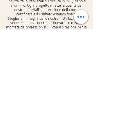
in tutta Italia, realizzati su misura in PVC, legno e
alluminio. Ogni progetto riflette la qualità dei
nostri materiali, la precisione della posa
certificata e il risultato estetico finale.
Sfoglia le immagini delle nostre installazioni per
vedere esempi concreti di finestre su misura
montate da professionisti. Trova ispirazione per la
tua casa: una foto vale più di mille parole!