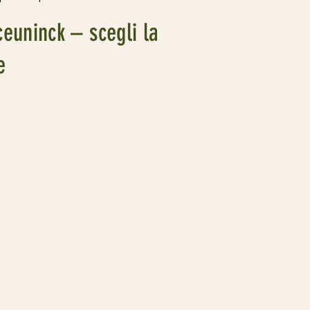
ceuninck – scegli la
e