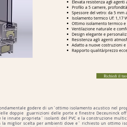
Elevata resistenza agli agenti 
Profilo a 5 camere, profondit
Spessore del vetro: da 5 mm
Isolamento termico Uf: 1,17
Ottimo isolamento termico e 
Ventilazione naturale e comfo
Design elegante e personaliz
Resistenza agli agenti atmosf
Adatto a nuove costruzioni e 
Rapporto qualità/prezzo ecce
Richiedi il tu
ndamentale godere di un`ottimo isolamento acustico nel prop
 delle doppie guarnizioni delle porte e finestre Deceuninck of
tre le innate proprieta` isolanti del PVC e la construzione mult
la miglior scelta per ambienti dove e` richiesto un ottimo i