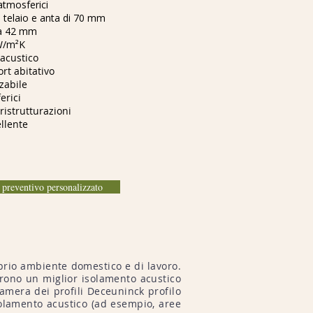
atmosferici
à telaio e anta di 70 mm
 a 42 mm
 W/m²K
acustico
rt abitativo
zabile
erici
ristrutturazioni
llente
o preventivo personalizzato
rio ambiente domestico e di lavoro.
frono un miglior isolamento acustico
icamera dei profili Deceuninck profilo
solamento acustico (ad esempio, aree