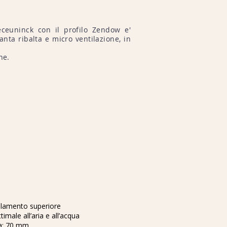
eceuninck con il profilo Zendow e'
nta ribalta e micro ventilazione, in
ne.
solamento superiore
imale all’aria e all’acqua
ta: 70 mm