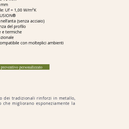
2 mm
le: Uf = 1,00 W/m²K
TRUSION®
nell’anta (senza acciaio)
za del profilo
e e termiche
pzionale
mpatibile con molteplici ambienti
o preventivo personalizzato
 dei tradizionali rinforzi in metallo,
aio che migliorano esponeziamente la